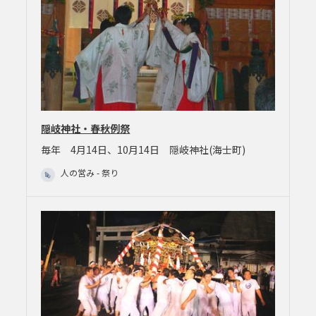
隠岐神社・春秋例祭
毎年 4月14日、10月14日 隠岐神社(海士町)
人の営み - 祭り