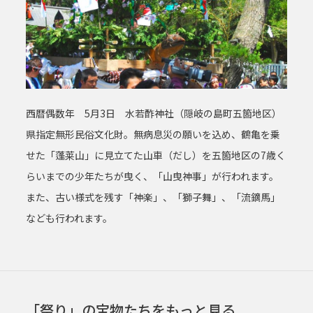
西暦偶数年 5月3日 水若酢神社（隠岐の島町五箇地区）
県指定無形民俗文化財。無病息災の願いを込め、鶴亀を乗
せた「蓬莱山」に見立てた山車（だし）を五箇地区の7歳く
らいまでの少年たちが曳く、「山曳神事」が行われます。
また、古い様式を残す「神楽」、「獅子舞」、「流鏑馬」
なども行われます。
「祭り」の宝物たちをもっと見る