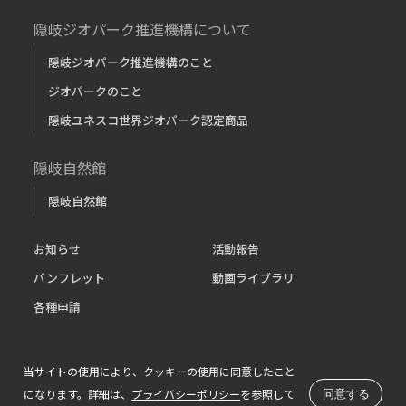
隠岐ジオパーク推進機構について
隠岐ジオパーク推進機構のこと
ジオパークのこと
隠岐ユネスコ世界ジオパーク認定商品
隠岐自然館
隠岐自然館
お知らせ
活動報告
パンフレット
動画ライブラリ
各種申請
リンク
このサイトについて
前のページ
次のページ
当サイトの使用により、クッキーの使用に同意したこと
©2022 Oki Islands Geopark Management Bureau
になります。
詳細は、
プライバシーポリシー
を参照して
同意する