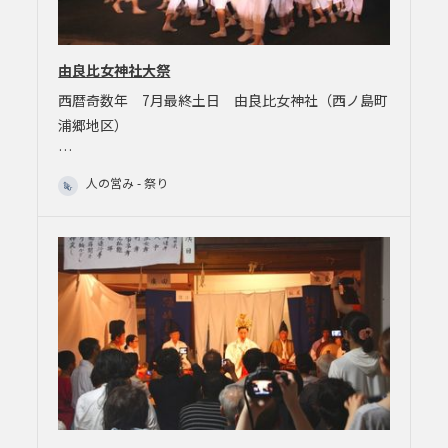
由良比女神社大祭
西暦奇数年 7月最終土日 由良比女神社（西ノ島町
浦郷地区）
…
人の営み - 祭り