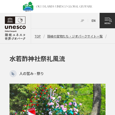
OKI ISLANDS UNESCO
GLOBAL GEOPARK
JP
EN
TOP
隠岐の宝物たち・ジオパークサイト一覧
水
水若酢神社祭礼風流
人の営み - 祭り