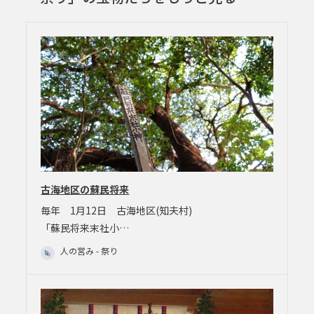
古海地区の蘇民将来
毎年 1月12日 古海地区(知夫村)
「蘇民将来末社小…
人の営み - 祭り