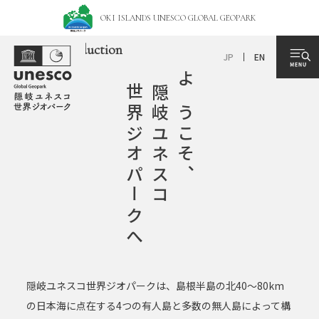
OKI ISLANDS UNESCO
GLOBAL GEOPARK
Introduction
JP
EN
世界ジオパークへ
隠岐ユネスコ
ようこそ、
隠岐ユネスコ世界ジオパークは、
島根半島の北40～80km
の日本海に点在する
4つの有人島と多数の無人島によって構