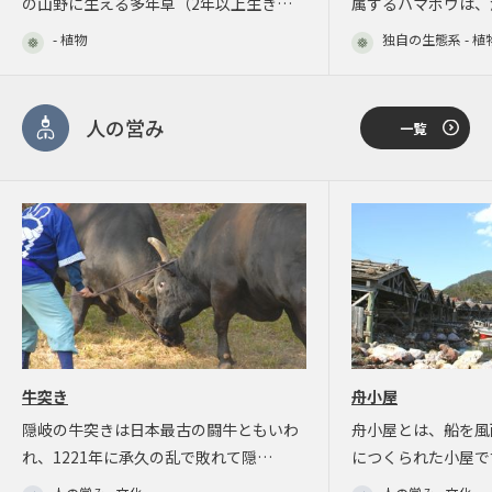
の山野に生える多年草（2年以上生き…
属するハマボウは、
- 植物
独自の生態系 - 植
人の営み
一覧
牛突き
舟小屋
隠岐の牛突きは日本最古の闘牛ともいわ
舟小屋とは、船を風
れ、1221年に承久の乱で敗れて隠…
につくられた小屋で