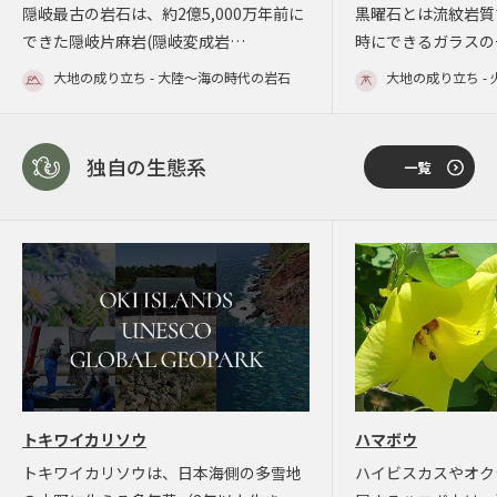
隠岐最古の岩石は、約2億5,000万年前に
黒曜石とは流紋岩質
できた隠岐片麻岩(隠岐変成岩…
時にできるガラスの
大地の成り立ち - 大陸～海の時代の岩石
大地の成り立ち -
独自の生態系
一覧
トキワイカリソウ
ハマボウ
トキワイカリソウは、日本海側の多雪地
ハイビスカスやオク