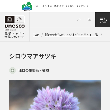
OKI ISLANDS UNESCO
GLOBAL GEOPARK
JP
EN
TOP
隠岐の宝物たち・ジオパークサイト一覧
シ
シロウマアサツキ
独自の生態系 - 植物