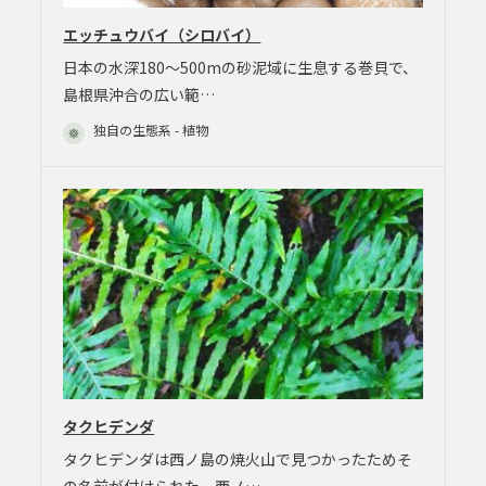
エッチュウバイ（シロバイ）
日本の水深180～500mの砂泥域に生息する巻貝で、
島根県沖合の広い範…
独自の生態系 - 植物
タクヒデンダ
タクヒデンダは西ノ島の焼火山で見つかったためそ
の名前が付けられた。西ノ…