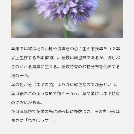
本州では寒冷地の山地や海岸を中心に生える多年草（２年
以上生存する草本植物）。隠岐は暖温帯であるが、波しぶ
きのかかる海岸に生える。隠岐特有の植物分布を代表する
種の一つ。
葉の色が葱（ネギの類）より浅い緑色なので浅葱という。
葉は細ネギのような形で径４－５㎜、葉や茎にはネギ特有
のにおいがある。
花は薄紫色で花茎の先に散形状に多数つき、その丸い形は
まさに「ねぎぼうず」。