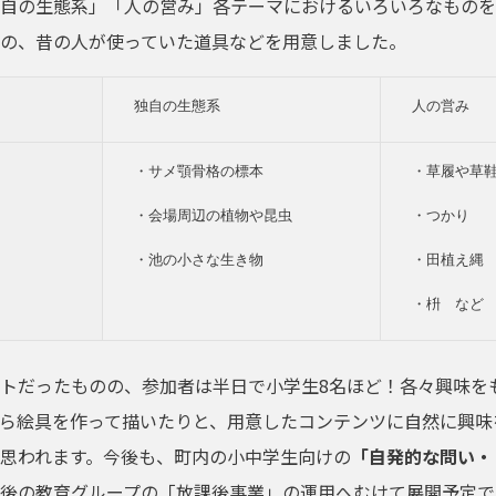
自の生態系」「人の営み」各テーマにおけるいろいろなものを
の、昔の人が使っていた道具などを用意しました。
独自の生態系
人の営み
・サメ顎骨格の標本

・草履や草鞋
・会場周辺の植物や昆虫

・つかり

・池の小さな生き物
・田植え縄

・枡　など
トだったものの、参加者は半日で小学生8名ほど！各々興味を
ら絵具を作って描いたりと、用意したコンテンツに自然に興味
思われます。今後も、町内の小中学生向けの
「
自発的な問い・
後の教育グループの「放課後事業」の運用へむけて展開予定で