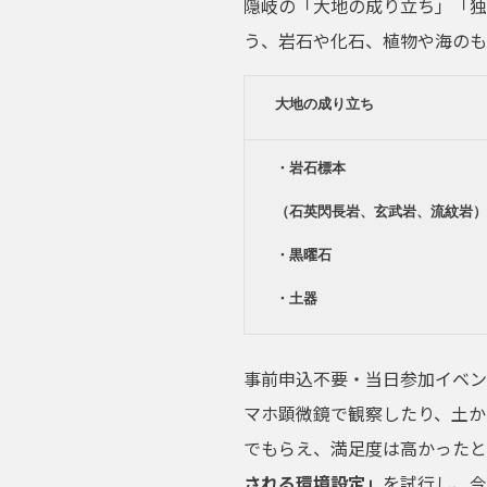
隠岐の「大地の成り立ち」「独
う、岩石や化石、植物や海のも
大地の成り立ち
・岩石標本

（石英閃長岩、玄武岩、流紋岩）

・黒曜石

・土器
事前申込不要・当日参加イベン
マホ顕微鏡で観察したり、土か
でもらえ、満足度は高かったと
される環境設定
」
を試行し、今