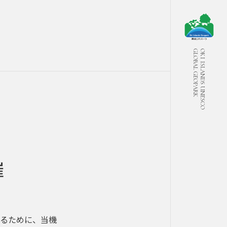
GLOBAL GEOPARK
OKI ISLANDS UNESCO
催
るために、当機