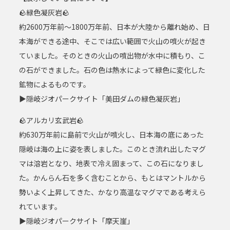
🪨緑色凝灰岩🪨
約2600万年前～1800万年前、日本が大陸から離れ始め、日
本海ができる途中、そこでは広い範囲で火山の噴火が起き
ていました。そのときの火山の噴出物が水中に積もり、こ
の石ができました。石の色は熱水によって緑色に変化した
鉱物によるものです。
▶隠岐ジオパークサイト「美田ダムの緑色凝灰岩」
🪨アルカリ玄武岩🪨
約630万年前に島前で火山が噴火し、日本海の底にあった
隠岐は海の上に姿を表しました。このとき流れ出したマグ
マは溶岩となり、地表で冷え固まって、この石になりまし
た。かんらん石を多く含むことから、もとはマントルから
勢いよく上昇してきた、かなり高温なマグマである考えら
れています。
▶隠岐ジオパークサイト「摩天崖」