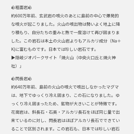
🪨粗面岩🪨
約600万年前、玄武岩の噴火のあとに島前の中心で爆発的
な噴火が起こりました。火山の噴出物は勢いよく地上に降
り積もり、自分たちの重みと熱で一度溶けて再び固まりま
した。この岩石は本土の火山岩よりもアルカリ成分（Na＋
K)に富むものです。日本では珍しい岩石です。
▶隠岐ジオパークサイト「焼火山（中央火口丘と焼火神
社）」
🪨閃長岩🪨
約640万年前、島前の火山の噴火で噴出しなかったマグマ
は、地下でゆっくり冷え固まり、この石になりました。ゆ
っくり冷え固まったため、鉱物が大きいことが特徴です。
花崗岩は、斜長石・石英・アルカリ長石をほぼ同じ量で出
来ているのに対し、閃長岩はほぼアルカリ長石でできてい
ることで区別されます。この岩石も、日本では珍しい岩石