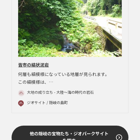
皆市の縞状泥岩
何層も縞模様になっている地層が見られます。
この縞模様は、…
大地の成り立ち - 大陸～海の時代の岩石
ジオサイト / 隠岐の島町
他の隠岐の宝物たち・ジオパークサイト