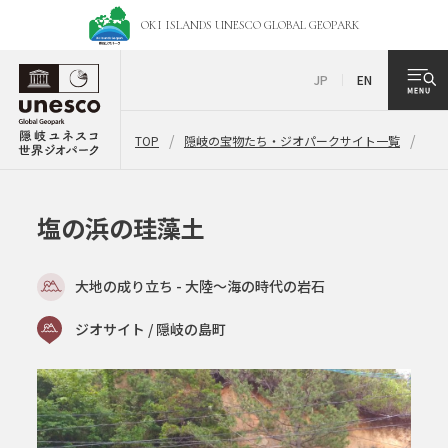
OKI ISLANDS UNESCO
GLOBAL GEOPARK
JP
EN
TOP
隠岐の宝物たち・ジオパークサイト一覧
塩
塩の浜の珪藻土
大地の成り立ち - 大陸～海の時代の岩石
ジオサイト / 隠岐の島町