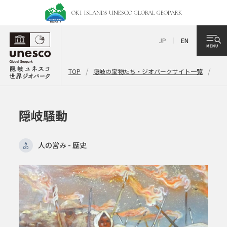
OKI ISLANDS UNESCO
GLOBAL GEOPARK
JP
EN
TOP
隠岐の宝物たち・ジオパークサイト一覧
隠
隠岐騒動
人の営み - 歴史