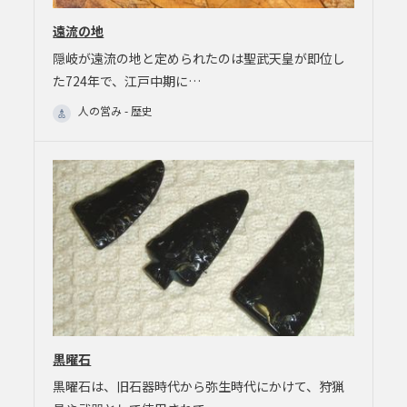
遠流の地
隠岐が遠流の地と定められたのは聖武天皇が即位し
た724年で、江戸中期に…
人の営み - 歴史
黒曜石
黒曜石は、旧石器時代から弥生時代にかけて、狩猟