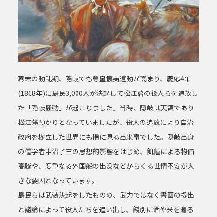
幕末の動乱期、隠岐でも尊皇攘夷運動が高まり、慶応4年
(1868年)に島民3,000人が決起して松江藩の役人らを追放し
た「隠岐騒動」が起こりました。当時、隠岐は天領であり
松江藩預かりとなっていましたが、役人の追放により自治
政府を樹立した世界にも稀に見る出来事でした。隠岐出身
の儒学者中沼了三の思想的影響をはじめ、飢饉による物価
高騰や、度重なる外国船の出没などからくる世情不安が大
きな要因となっています。
島民らは武装決起をしたものの、武力ではなく書面の提出
と議論によって役人たちを追い出し、餞別に酒や米を贈る